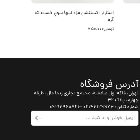
استارتر اکستنشن مژه نیچا سوپر فست 15
گرم
ثانیه 5 میل NICE
تومان
750.000
تومان
95.000
آدرس فروشگاه
تهران، فلکه اول صادقیه، مجتمع تجاری زیما مال، طبقه
چهارم، پلاک 42
شماره تلفن: 02146129964 –09216960821