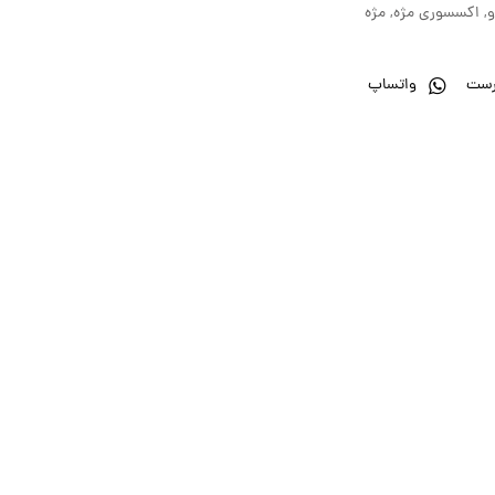
و
,
اکسسوری مژه
,
مژه
رست
واتساپ