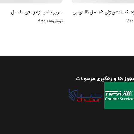
تنشن ژلی 15 میل IB آی بی
سوپر باندر مژه زستی 10 میل
700
تومان
450.000
جوز ها و رهگیری مرسولات