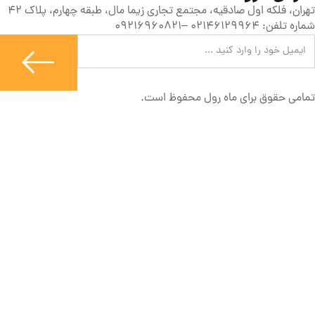
تهران، فلکه اول صادقیه، مجتمع تجاری زیما مال، طبقه چهارم، پلاک 42
شماره تلفن: 02146129964 –09216960821
تمامی حقوق برای ماه رول محفوظ است.