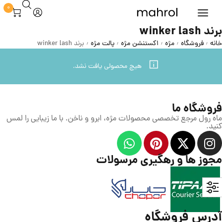
0
برند winker lash
خانه
فروشگاه
مژه
اکستنشن مژه
پالت مژه
برند winker lash
/
/
/
/
/
هیچ محصولی یافت نشد.
فروشگاه ما
ماه رول مرجع تخصصی محصولات مژه، ابرو و ناخن. با ما زیبایی را لمس
کنید.
مجوز ها و رهگیری مرسولات
آدرس فروشگاه