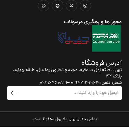
مجوز ها و رهگیری مرسولات
آدرس فروشگاه
تهران، فلکه اول صادقیه، مجتمع تجاری زیما مال، طبقه چهارم،
پلاک 42
شماره تلفن: 02146129964 –09216960821
تمامی حقوق برای ماه رول محفوظ است.