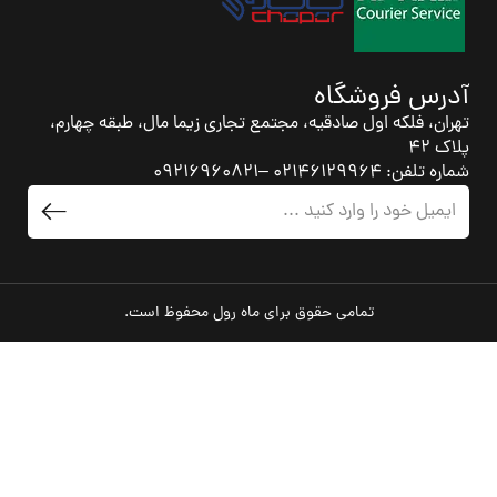
آدرس فروشگاه
تهران، فلکه اول صادقیه، مجتمع تجاری زیما مال، طبقه چهارم،
پلاک 42
شماره تلفن: 02146129964 –09216960821
تمامی حقوق برای ماه رول محفوظ است.