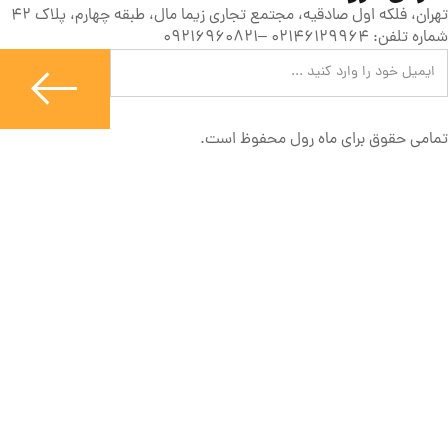
تهران، فلکه اول صادقیه، مجتمع تجاری زیما مال، طبقه چهارم، پلاک 42
شماره تلفن: 02146129964 –09216960821
تمامی حقوق برای ماه رول محفوظ است.