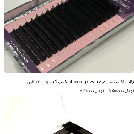
پالت اکستنشن مژه dancing swan دنسینگ سوآن 16 لاین
تومان
750.000
–
تومان
720.000