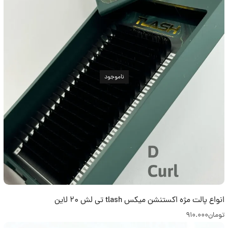
ناموجود
انواع پالت مژه اکستنشن میکس tlash تی لش 20 لاین
تومان
910.000