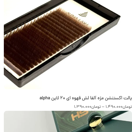
پالت اکستنشن مژه آلفا لش قهوه ای 20 لاین alpha
تومان
1.490.000
–
تومان
1.390.000