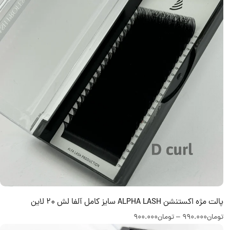
پالت مژه اکستنشن ALPHA LASH سایز کامل آلفا لش 20 لاین
تومان
990.000
–
تومان
900.000