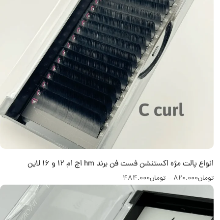
انواع پالت مژه اکستنشن فست فن برند hm اچ ام 12 و 16 لاین
تومان
820.000
–
تومان
484.000