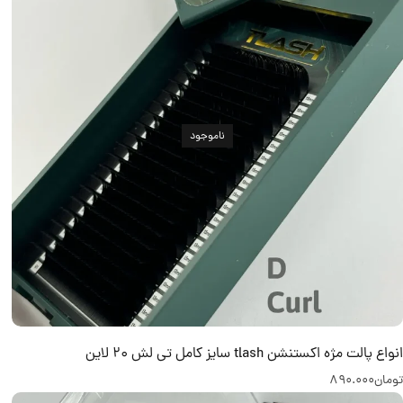
ناموجود
انواع پالت مژه اکستنشن tlash سایز کامل تی لش 20 لاین
تومان
890.000