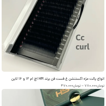
انواع پالت مژه اکستنشن غ فست فن برند HM اچ ام 12 و 16 لاین
تومان
780.000
–
تومان
470.000