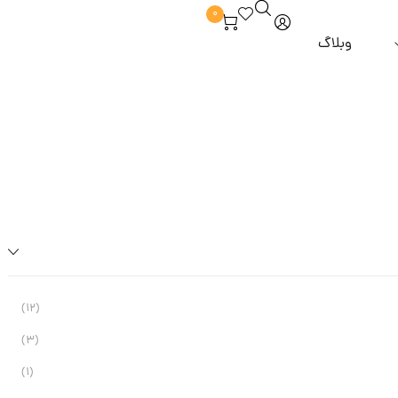
0
وبلاگ
برند hm
آبرسان و مرطوب کننده
ماسک مو
 از مو
برند zesty
خوش بو کننده
مراقبت از مژه و ابرو
روغن مو
و و ملزومات
برند alpha lash
دور چشم
برند tlash
ضد لک و روشن کننده
برند ilash
پاک کننده و شوینده
برند sunny moon
 آرایشی
برند dancing swan
برند highlash