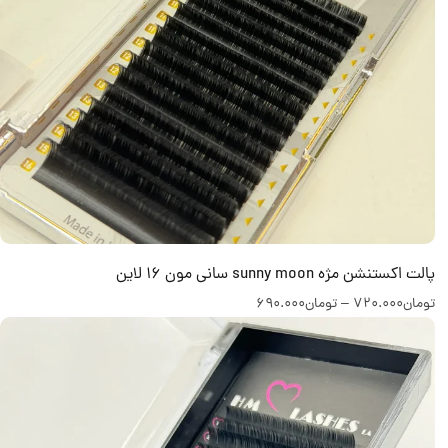
پالت اکستنشن مژه sunny moon سانی مون 16 لاین
تومان
720.000
–
تومان
690.000