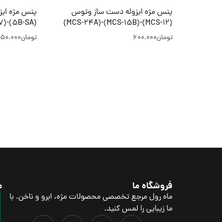
پنس مژه ایزوله دست ساز وتوس
پنس مژه ایز
(5B-SA)-(SA-7)-(SS-SA)
(MCS-12)-(MCS-15B)-(MCS-24A)
تومان
600.000
تومان
50.000
فروشگاه ما
م
ماه رول مرجع تخصصی محصولات مژه، ابرو و ناخن. با
ما زیبایی را لمس کنید.