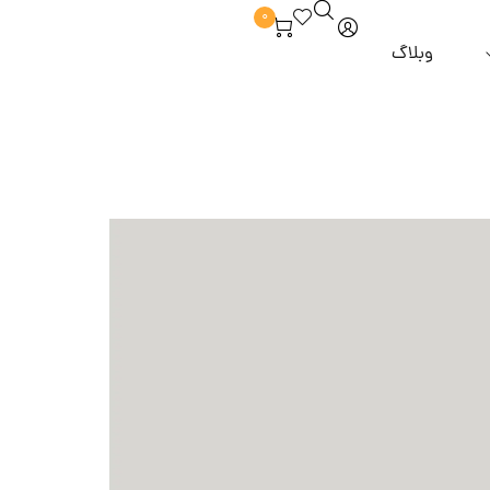
0
وبلاگ
برند hm
آبرسان و مرطوب کننده
ماسک مو
 از مو
برند zesty
خوش بو کننده
مراقبت از مژه و ابرو
روغن مو
و و ملزومات
برند alpha lash
دور چشم
برند tlash
ضد لک و روشن کننده
برند ilash
پاک کننده و شوینده
برند sunny moon
 آرایشی
برند dancing swan
برند highlash