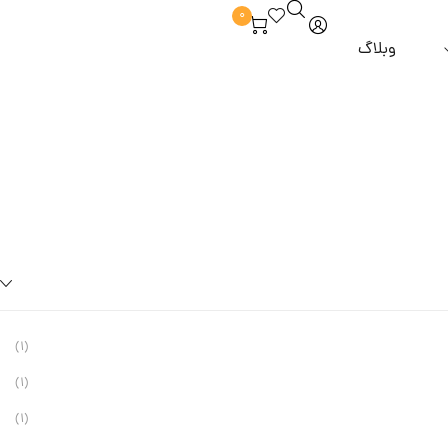
0
وبلاگ
برند hm
آبرسان و مرطوب کننده
ماسک مو
 از مو
برند zesty
خوش بو کننده
مراقبت از مژه و ابرو
روغن مو
و و ملزومات
برند alpha lash
دور چشم
برند tlash
ضد لک و روشن کننده
برند ilash
پاک کننده و شوینده
برند sunny moon
 آرایشی
(1)
برند dancing swan
(1)
برند highlash
(1)