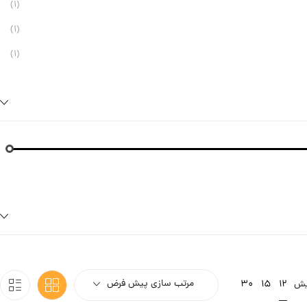
برند winker lash
(1)
برند dio
(1)
(1)
مرتب سازی پیش فرض
12
یش
15
30