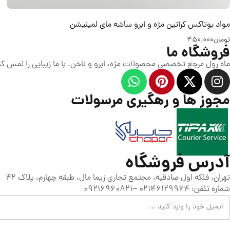
مواد بوتاکس کراتین مژه و ابرو ساشه مای لمینیشن
تومان
450.000
فروشگاه ما
ماه رول مرجع تخصصی محصولات مژه، ابرو و ناخن. با ما زیبایی را لمس کن
مجوز ها و رهگیری مرسولات
آدرس فروشگاه
تهران، فلکه اول صادقیه، مجتمع تجاری زیما مال، طبقه چهارم، پلاک 42
شماره تلفن: 02146129964 –09216960821