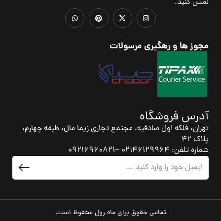
لمس کنید.
مجوز ها و رهگیری مرسولات
آدرس فروشگاه
تهران، فلکه اول صادقیه، مجتمع تجاری زیما مال، طبقه چهارم،
پلاک 42
شماره تلفن: 02146129964 –09216960821
تمامی حقوق برای ماه رول محفوظ است.