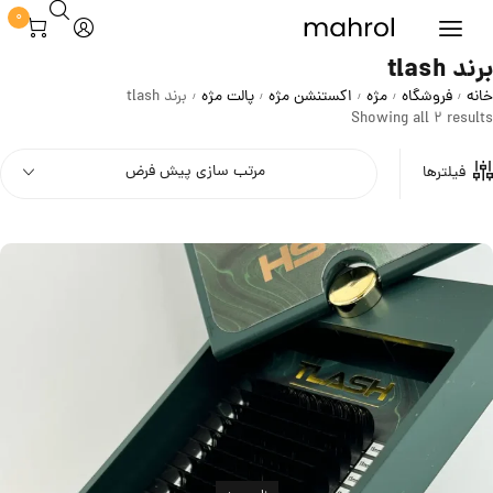
0
برند tlash
خانه
فروشگاه
مژه
اکستنشن مژه
پالت مژه
برند tlash
/
/
/
/
/
Showing all 2 results
مرتب سازی پیش فرض
فیلترها