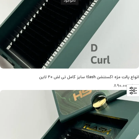
ناموجود
انواع پالت مژه اکستنشن tlash سایز کامل تی لش 20 لاین
تومان
890.000