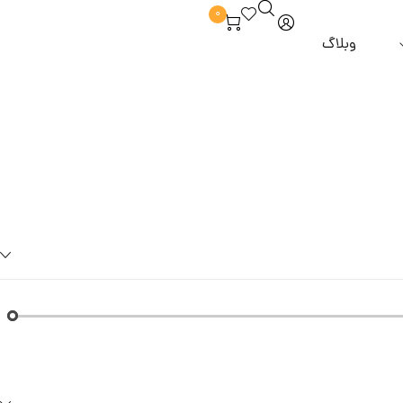
0
وبلاگ
برند hm
آبرسان و مرطوب کننده
ماسک مو
 از مو
برند zesty
خوش بو کننده
مراقبت از مژه و ابرو
روغن مو
و و ملزومات
برند alpha lash
دور چشم
برند tlash
ضد لک و روشن کننده
برند ilash
پاک کننده و شوینده
برند sunny moon
 آرایشی
برند dancing swan
برند highlash