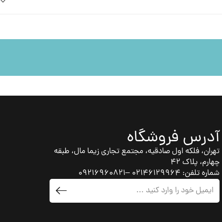
برند winker lash
برند dio
آدرس فروشگاه
تهران، فلکه اول صادقیه، مجتمع تجاری زیما مال، طبقه
چهارم، پلاک 42
شماره تلفن: 02146129964 –09216960821