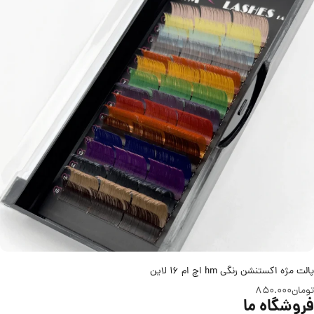
پالت مژه اکستنشن رنگی hm اچ ام 16 لاین
تومان
850.000
فروشگاه ما