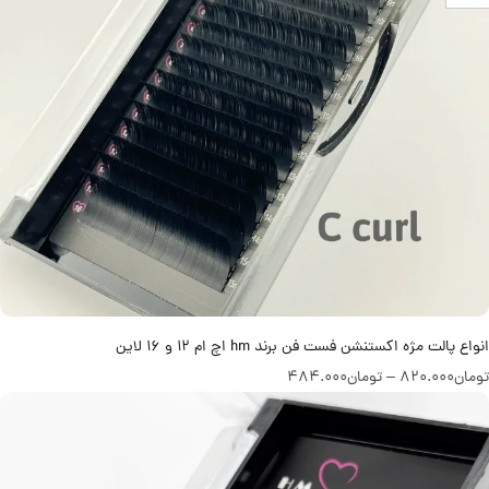
انواع پالت مژه اکستنشن فست فن برند hm اچ ام 12 و 16 لاین
تومان
820.000
–
تومان
484.000