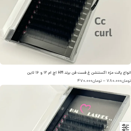
انواع پالت مژه اکستنشن غ فست فن برند HM اچ ام 12 و 16 لاین
تومان
780.000
–
تومان
470.000