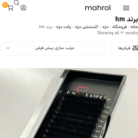
0
برند hm
خانه
فروشگاه
مژه
اکستنشن مژه
پالت مژه
برند hm
/
/
/
/
/
Showing all 3 results
مرتب سازی پیش فرض
فیلترها