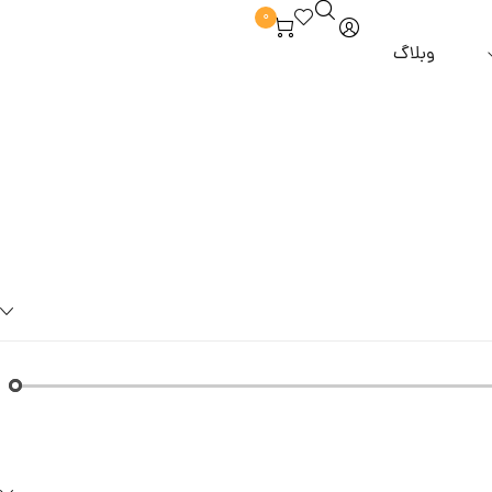
0
وبلاگ
برند hm
آبرسان و مرطوب کننده
ماسک مو
 از مو
برند zesty
خوش بو کننده
مراقبت از مژه و ابرو
روغن مو
و و ملزومات
برند alpha lash
دور چشم
برند tlash
ضد لک و روشن کننده
برند ilash
پاک کننده و شوینده
برند sunny moon
 آرایشی
برند dancing swan
برند highlash