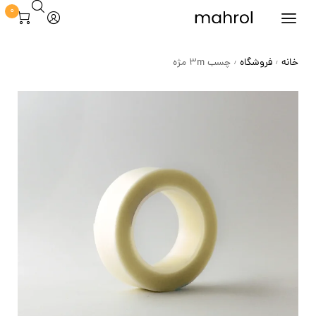
0
خانه
فروشگاه
چسب 3m مژه
/
/