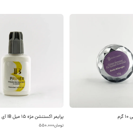
رم
پرایمر اکستنشن مژه 15 میل IB آی بی
تومان
550.000