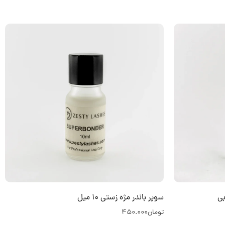
سوپر باندر مژه زستی 10 میل
تومان
450.000