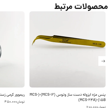
محصولات مرتبط
پنس مژه ایزوله دست ساز وتوس (MCS-12)-(MCS-
ریموور کرمی زستی 10 گ
15B)-(MCS-24A)
تومان
450.000
تومان
600.000