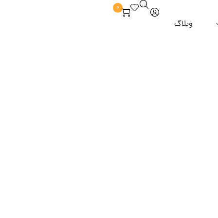
0
وبلاگ
برند hm
آبرسان و مرطوب کننده
ماسک مو
 از مو
برند zesty
خوش بو کننده
مراقبت از مژه و ابرو
روغن مو
و و ملزومات
برند alpha lash
دور چشم
برند tlash
ضد لک و روشن کننده
برند ilash
پاک کننده و شوینده
برند sunny moon
 آرایشی
برند dancing swan
برند highlash