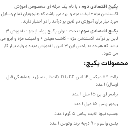
پکیج اقتصادی دوم :
با نام پک حرفه ای مخصوص آموزش
اکستنشن مژه + لیفت مژه و ابرو می باشد که هنرجویان تمام وسایل
مورد نیاز برای آموزش دو لاین پر درآمد را در اختیار دارند.
پکیج اقتصادی سوم:
تحت عنوان پکیج پولساز جهت آموزش 3
لاین پر درآمد اکستنشن مژه + کاشت هیدن + و لمینت مژه و ابرو می
باشد که هنرجو به راحتی این 3 لاین را آموزش دیده و وارد بازار کار
می شود.
محصولات پکیج:
پالت HM میکس 12 لاین CC یا D (انتخاب مدل با هماهنگی قبل
ارسال) 1 عدد
پرایمر آی بی 15 میل 1 عدد
ریمور پنس 15 میل 1 عدد
چسب نیچا الایت پلاس 5 گرم 1 عدد
پنس والیوم 90 درجه برند وتوس 1 عدد