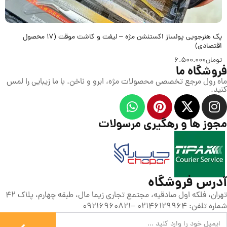
پک هنرجویی پولساز اکستنشن مژه – لیفت و کاشت موقت (17 محصول
اقتصادی)
تومان
6.500.000
فروشگاه ما
ماه رول مرجع تخصصی محصولات مژه، ابرو و ناخن. با ما زیبایی را لمس
کنید.
مجوز ها و رهگیری مرسولات
آدرس فروشگاه
تهران، فلکه اول صادقیه، مجتمع تجاری زیما مال، طبقه چهارم، پلاک 42
شماره تلفن: 02146129964 –09216960821