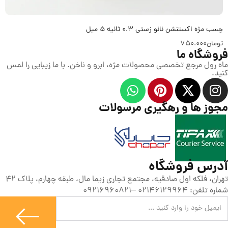
چسب مژه اکستنشن نانو زستی 0.3 ثانیه 5 میل
تومان
750.000
فروشگاه ما
ماه رول مرجع تخصصی محصولات مژه، ابرو و ناخن. با ما زیبایی را لمس
کنید.
مجوز ها و رهگیری مرسولات
آدرس فروشگاه
تهران، فلکه اول صادقیه، مجتمع تجاری زیما مال، طبقه چهارم، پلاک 42
شماره تلفن: 02146129964 –09216960821