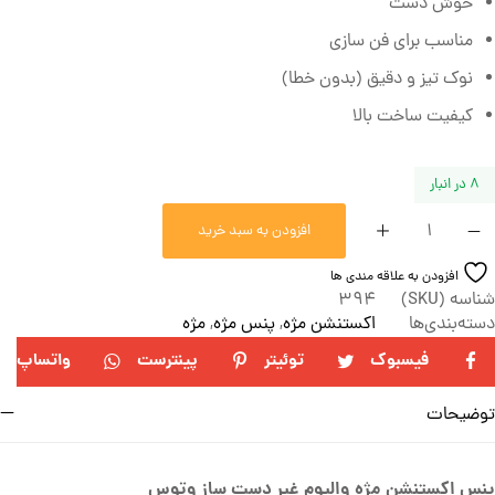
خوش دست
مناسب برای فن سازی
نوک تیز و دقیق (بدون خطا)
کیفیت ساخت بالا
8 در انبار
افزودن به سبد خرید
افزودن به علاقه مندی ها
شناسه (SKU)
394
دسته‌بندی‌ها
اکستنشن مژه
,
پنس مژه
,
مژه
فیسبوک
توئیتر
پینترست
واتساپ
توضیحات
پنس اکستنشن مژه والیوم غیر دست ساز وتوس