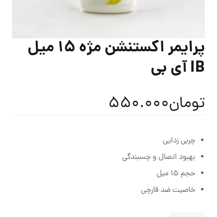
پرایمر اکستنشن مژه 15 میل
IB آی بی
تومان
550.000
چربی زدایی
بهبود اتصال و چسبندگی
حجم 15 میل
خاصیت ضد قارچی