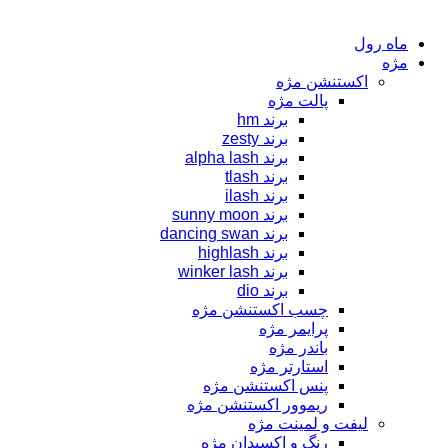
ماه رول
مژه
اکستنشن مژه
پالت مژه
برند hm
برند zesty
برند alpha lash
برند tlash
برند ilash
برند sunny moon
برند dancing swan
برند highlash
برند winker lash
برند dio
چسب اکستنشن مژه
پرایمر مژه
باندر مژه
استارتر مژه
پنس اکستنشن مژه
ریموور اکستنشن مژه
لیفت و لمینت مژه
رنگ و اکسیدان مژه