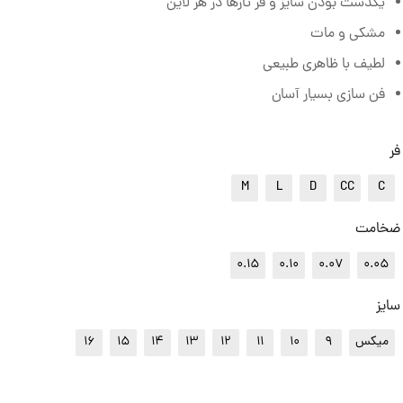
یکدست بودن سایز و فر تارها در هر لاین
مشکی و مات
لطیف با ظاهری طبیعی
فن سازی بسیار آسان
فر
M
L
D
CC
C
ضخامت
0.15
0.10
0.07
0.05
سایز
میکس
9
10
11
12
13
14
15
16