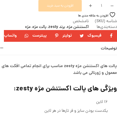
افزودن به سبد خرید
افزودن به علاقه مندی ها
شناسه (SKU)
نامشخص
دسته‌بندی‌ها
اکستنشن مژه
,
برند zesty
,
پالت مژه
,
مژه
فیسبوک
توئیتر
پینترست
واتساپ
توضیحات
پالت های اکستنشن مژه zesty مناسب برای انجام تمامی افکت های
معمول و ژورنالی می باشد
ویژگی های پالت اکستنشن مژه zesty:
16 لاین
یکدست بودن سایز و فر تارها در هر لاین