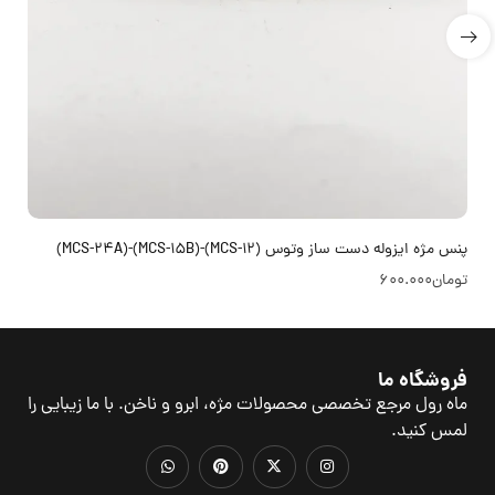
پنس مژه ایزوله دست ساز وتوس (MCS-12)-(MCS-15B)-(MCS-24A)
تومان
600.000
فروشگاه ما
ماه رول مرجع تخصصی محصولات مژه، ابرو و ناخن. با ما زیبایی را
لمس کنید.