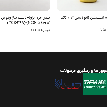
چسب مژه اکستنشن نانو زستی 0.3 ثانیه
12)-(MCS-15B)-(MCS-24A)
750
تومان
600.000
جوز ها و رهگیری مرسولات