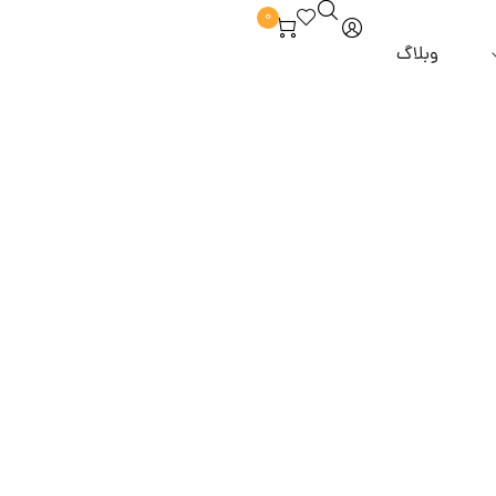
0
وبلاگ
برند hm
آبرسان و مرطوب کننده
ماسک مو
 از مو
برند zesty
خوش بو کننده
مراقبت از مژه و ابرو
روغن مو
و و ملزومات
برند alpha lash
دور چشم
برند tlash
ضد لک و روشن کننده
برند ilash
پاک کننده و شوینده
برند sunny moon
 آرایشی
برند dancing swan
برند highlash