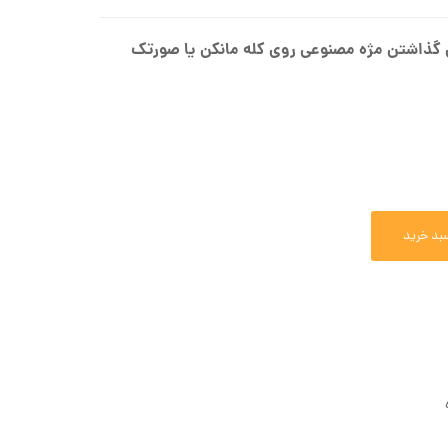
برند winker lash
برند dio
ای گذاشتن مژه مصنوعی روی کله مانکن یا صورتک
بد خرید