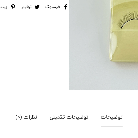
فیسبوک
توئیتر
پینت
توضیحات
توضیحات تکمیلی
نظرات (0)