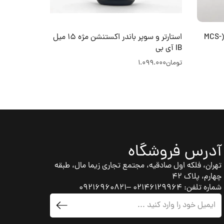
پنس مژه ایزوله دست ساز وتوس (MCS-
استارتر و سوپر باندر اکستنشن مژه 15 میل
IB آی بی
گرم
تومان
1.099.000
تومان
50.000
آدرس فروشگاه
تهران، فلکه اول صادقیه، مجتمع تجاری زیما مال، طبقه
چهارم، پلاک 42
شماره تلفن: 02146129964 –09216960821