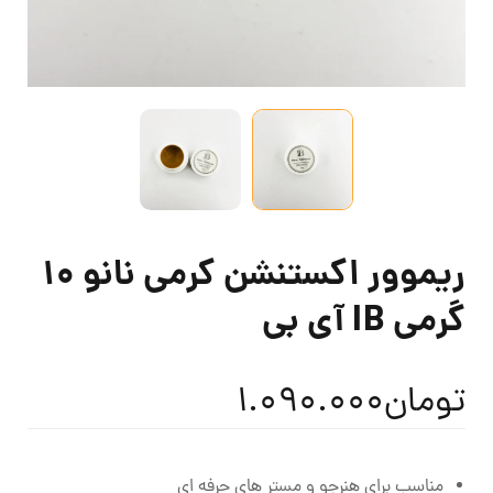
ریموور اکستنشن کرمی نانو 10
گرمی IB آی بی
تومان
1.090.000
مناسب برای هنرجو و مستر های حرفه ای