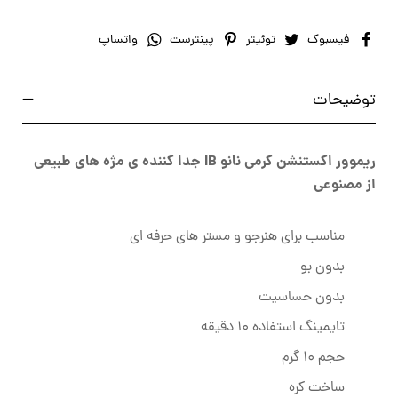
فیسبوک
توئیتر
پینترست
واتساپ
توضیحات
ریموور اکستنشن کرمی نانو IB جدا کننده ی مژه های طبیعی
از مصنوعی
مناسب برای هنرجو و مستر های حرفه ای
بدون بو
بدون حساسیت
تایمینگ استفاده 10 دقیقه
حجم 10 گرم
ساخت کره