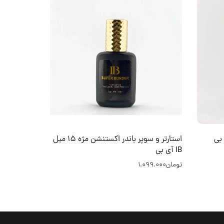
استارتر و سوپر باندر اکستنشن مژه 15 میل
IB آی بی
گرم
تومان
1.099.000
تومان
50.000