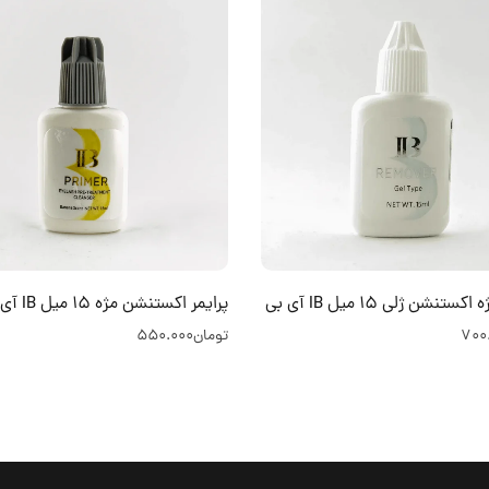
تنشن ژلی 15 میل IB آی بی
پرایمر اکستنشن مژه 15 میل IB آی بی
700
تومان
550.000