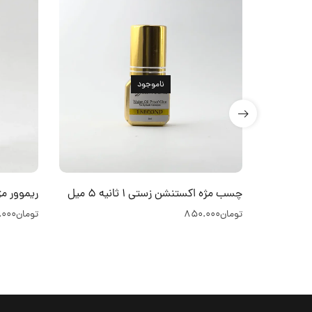
ناموجود
چسب مژه اکستنشن زستی 1 ثانیه 5 میل
ریموور مژه اکس
تومان
850.000
تومان
.000