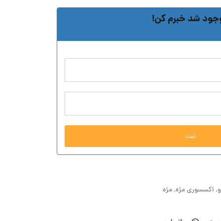
جود شد خبرم کن!
ثبت
و
,
اکسسوری مژه
,
مژه