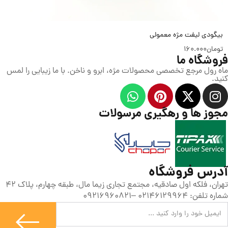
بیگودی لیفت مژه معمولی
تومان
160.000
فروشگاه ما
ماه رول مرجع تخصصی محصولات مژه، ابرو و ناخن. با ما زیبایی را لمس
کنید.
مجوز ها و رهگیری مرسولات
آدرس فروشگاه
تهران، فلکه اول صادقیه، مجتمع تجاری زیما مال، طبقه چهارم، پلاک 42
شماره تلفن: 02146129964 –09216960821