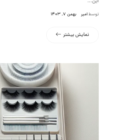
این…
توسط
امیر
بهمن 7, 1403
نمایش بیشتر