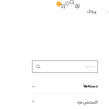
0
وبلاگ
برند hm
آبرسان و مرطوب کننده
ماسک مو
 از مو
برند zesty
خوش بو کننده
مراقبت از مژه و ابرو
روغن مو
و و ملزومات
برند alpha lash
دور چشم
برند tlash
ضد لک و روشن کننده
برند ilash
پاک کننده و شوینده
برند sunny moon
 آرایشی
دسته‌ها
برند dancing swan
برند highlash
3
اکستنشن مژه