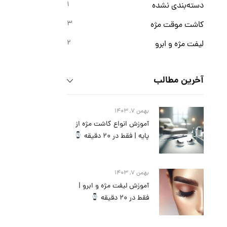
برند winker lash
1
دسته‌بندی نشده
برند dio
3
کاشت موقت مژه
2
لیفت مژه و ابرو
آخرین مطالب
بهمن 7, 1403
آموزش انواع کاشت مژه از
پایه | فقط در 20 دقیقه
بهمن 7, 1403
آموزش لیفت مژه و ابرو |
فقط در 20 دقیقه