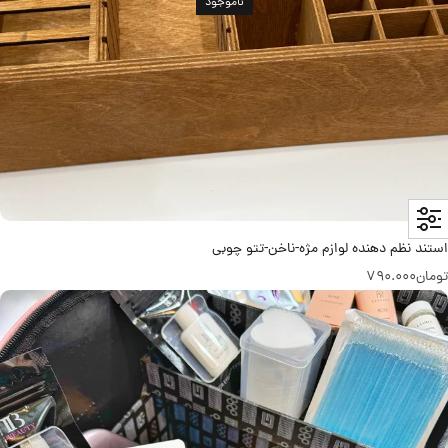
ناموجود
استند نظم دهنده لوازم مژه-ناخن-تتو چوبی
تومان
790.000