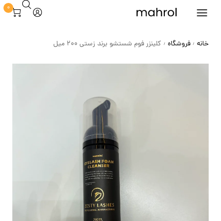
0
خانه
فروشگاه
کلینزر فوم شستشو برند زستی 200 میل
/
/