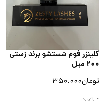
کلینزر فوم شستشو برند زستی
200 میل
تومان
350.000
با کیفیت