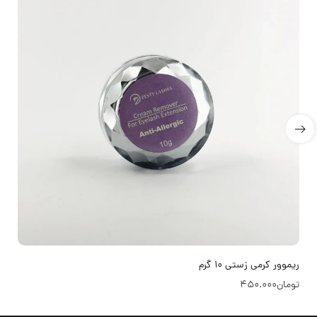
ریموور کرمی زستی 10 گرم
تومان
450.000