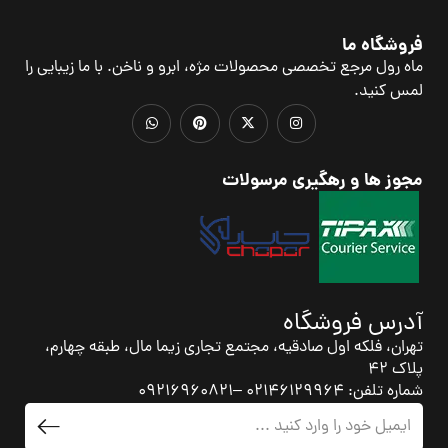
فروشگاه ما
ماه رول مرجع تخصصی محصولات مژه، ابرو و ناخن. با ما زیبایی را
لمس کنید.
مجوز ها و رهگیری مرسولات
آدرس فروشگاه
تهران، فلکه اول صادقیه، مجتمع تجاری زیما مال، طبقه چهارم،
پلاک 42
شماره تلفن: 02146129964 –09216960821