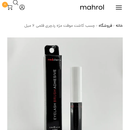
0
خانه
فروشگاه
چسب کاشت موقت مژه ردچری قلمی 6 میل
/
/