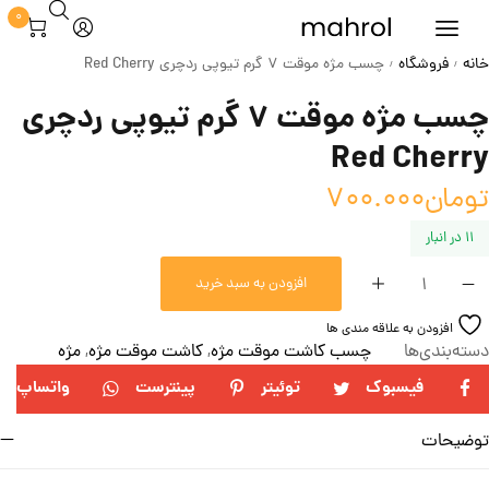
0
خانه
فروشگاه
چسب مژه موقت 7 گرم تیوپی ردچری Red Cherry
/
/
چسب مژه موقت 7 گرم تیوپی ردچری
Red Cherry
تومان
700.000
11 در انبار
افزودن به سبد خرید
افزودن به علاقه مندی ها
دسته‌بندی‌ها
چسب کاشت موقت مژه
,
کاشت موقت مژه
,
مژه
فیسبوک
توئیتر
پینترست
واتساپ
توضیحات