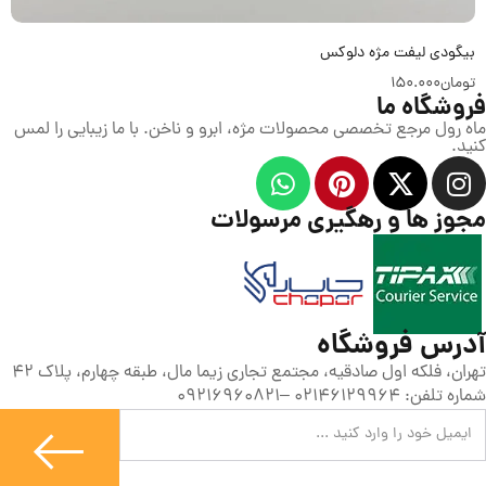
بیگودی لیفت مژه دلوکس
تومان
150.000
فروشگاه ما
ماه رول مرجع تخصصی محصولات مژه، ابرو و ناخن. با ما زیبایی را لمس
کنید.
مجوز ها و رهگیری مرسولات
آدرس فروشگاه
تهران، فلکه اول صادقیه، مجتمع تجاری زیما مال، طبقه چهارم، پلاک 42
شماره تلفن: 02146129964 –09216960821