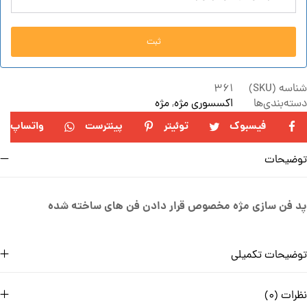
ثبت
شناسه (SKU)
361
دسته‌بندی‌ها
اکسسوری مژه
,
مژه
فیسبوک
توئیتر
پینترست
واتساپ
توضیحات
پد فن سازی مژه مخصوص قرار دادن فن های ساخته شده
توضیحات تکمیلی
نظرات (0)