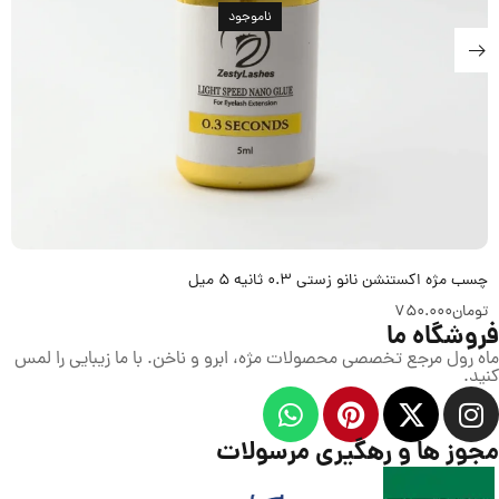
ناموجود
چسب مژه اکستنشن نانو زستی 0.3 ثانیه 5 میل
تومان
750.000
فروشگاه ما
ماه رول مرجع تخصصی محصولات مژه، ابرو و ناخن. با ما زیبایی را لمس
کنید.
مجوز ها و رهگیری مرسولات