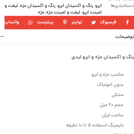
دسته‌بندی‌ها
ابرو
,
رنگ و اکسیدان ابرو
,
رنگ و اکسیدان مژه
,
لیفت و
لمینت ابرو
,
لیفت و لمینت مژه
,
مژه
فیسبوک
توئیتر
پینترست
واتساپ
توضیحات
رنگ و اکسیدان مژه و ابرو لیدی
مناسب مژه و ابرو
بدون آمونیاک
مشکی
حجم 20 میل
ساخت ایران
تایمینگ استفاده 5 تا 10 دقیقه