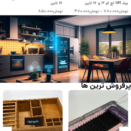
16 لاین
LASH آلفا لش 20 لاین
تومان
850.000
تومان
1.050.000
پرفروش ترین ها
ناموجود
ناموجود