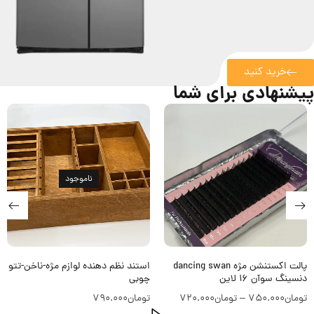
خرید کنید
پیشنهادی برای شما
ناموجود
ناموجود
استند نظم دهنده لوازم مژه-ناخن-تتو
پالت اکستنشن مژه ilash میکس
چوبی
آیلش 16 لاین
تومان
790.000
تومان
660.000