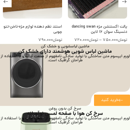
استند نظم دهنده لوازم مژه-ناخن-تتو
پالت اکستنشن مژه ilash میکس
چوبی
آیلش 16 لاین
تومان
790.000
تومان
660.000
ماشین لباسشویی و خشک کن
ماشین لباس شویی هوشمند دارای خشک کن
لورم ایپسوم متن ساختگی با تولید سادگی نامفهوم از صنعت چاپ و با استفاده از
طراحان گرافیک است.
خرید کنید
سرخ کن بدون روغن
سرخ کن هوا با صفحه لمسی نوآورانه
لورم ایپسوم متن ساختگی با تولید سادگی نامفهوم از صنعت چاپ و با استفاده از
طراحان گرافیک است.